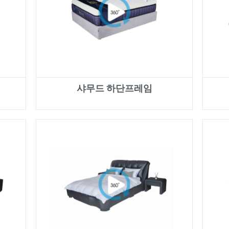
샤무드 하단프레임