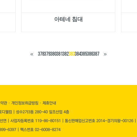
아테네 침대
«
378
379
380
381
382
383
384
385
386
387
»
용약관
·
개인정보취급방침
·
제휴안내
디웰컴 | 성수2가3동 280-40 일조산업 4층
장선연 | 사업자등록번호
119-86-80151
| 통신판매업신고번호 2014-경기의왕-00126 
99-6397 | 팩스번호 02-6008-8274