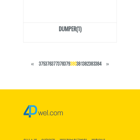
DUMPER(1)
«
375
376
377
378
379
380
381
382
383
384
»