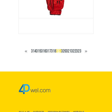
«
314
315
316
317
318
319
320
321
322
323
»