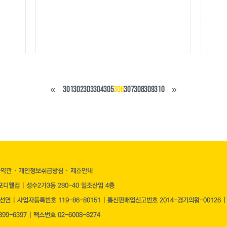
«
301
302
303
304
305
306
307
308
309
310
»
용약관
·
개인정보취급방침
·
제휴안내
디웰컴 | 성수2가3동 280-40 일조산업 4층
장선연 | 사업자등록번호
119-86-80151
| 통신판매업신고번호 2014-경기의왕-00126 
99-6397 | 팩스번호 02-6008-8274